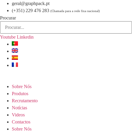
Pular
geral@graphpack.pt
para
(+351) 229 476 283
(Chamada para a rede fixa nacional)
o
Procurar
conteúdo
Youtube
Linkedin
Sobre Nós
Produtos
Recrutamento
Notícias
Videos
Contactos
Sobre Nós