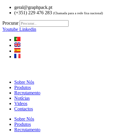
Pular
geral@graphpack.pt
para
(+351) 229 476 283
(Chamada para a rede fixa nacional)
o
conteúdo
Procurar
Youtube
Linkedin
Sobre Nós
Produtos
Recrutamento
Notícias
Videos
Contactos
Sobre Nós
Produtos
Recrutamento