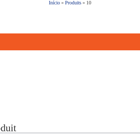
Início
»
Produits
»
10
duit