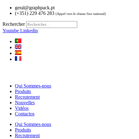
Aller
geral@graphpack.pt
au
(+351) 229 476 283
(Appel vers le réseau fixe national)
contenu
Rechercher
Youtube
Linkedin
Qui Sommes-nous
Produits
Recrutement
Nouvelles
Vidéos
Contactos
Qui Sommes-nous
Produits
Recrutement